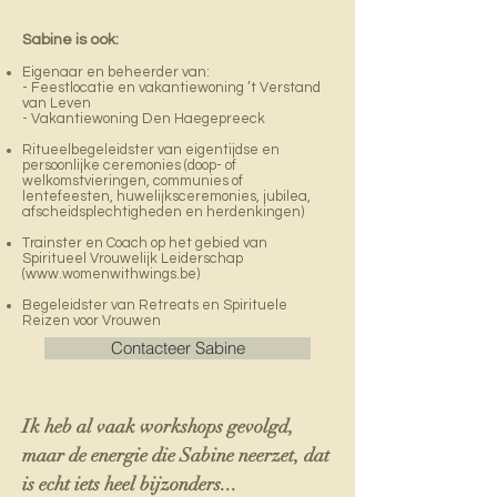
Sabine is ook:
Eigenaar en beheerder van:
- Feestlocatie en vakantiewoning ’t Verstand
van Leven
- Vakantiewoning Den Haegepreeck
Ritueelbegeleidster van eigentijdse en
persoonlijke ceremonies (doop-
of
welkomstvieringen, communies of
lentefeesten, huwelijksceremonies, jubilea,
afscheidsplechtigheden en herdenkingen)
Trainster en Coach op het gebied van
Spiritueel Vrouwelijk Leiderschap
(
www.womenwithwings.be
)
Begeleidster van Retreats en Spirituele
Reizen voor Vrouwen
Contacteer Sabine
Ik heb al vaak workshops gevolgd,
maar de energie die Sabine neerzet, dat
is echt iets heel bijzonders...