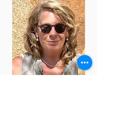
Opleidingen:
Reclame en Marketing (Hogere
Publiciteitsschool Antwerpen)
Energetisch Consulent - Psychodynamica,
Healing & Reading (Centrum Gea, Zwalm)
Reconnective Healing & The Reconnection (TM)