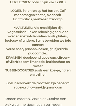
UITCHECKEN: op vr 10 juli om 12.00 u
LOGIES: in tenten op het terrein. Zelf
meebrengen: tentje, slaapzak,
luchtmatras, knuffel en zaklamp.
MAALTIJDEN: Alle maaltijden zijn
vegetarisch. Er kan rekening gehouden
worden met intoleranties zoals gluten-,
lactose- of andere. Soms bereiden we iets
samen:
verse soep, pannenkoeken, (fruit)salade.,
guacamole..
DRANKEN: doorlopend appelsap, citroen-
of vlierbloesem limonade, kruidenthee en
water
TUSSENDOORTJES zoals een koekje, noten
en rozijnen
Snel inschrijven: de plaatsen zijn beperkt!
sabine.schowanek@gmail.com
Samen creëren Sabine en Justine een
plek waar meisjes mogen vertragen,