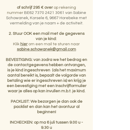
of schrijf 295 € over
op rekening
nummer
BE62
7370 2421 3061
van Sabine
Scho
wanek, Korsele 6,
9667 Horebeke met
vermelding van je naam + de activiteit.
2. Stuur OOK een mail met de gegevens
van je kind:
Klik
hier
om een mail te sturen naar
sabine.schowanek@gmail.com
BEVESTIGING: van zodra we het bedrag en
de contactgegevens hebben ontvangen,
is je kind ingeschreven
(als het maximum
aantal bereikt is, bepaalt de volgorde van
betaling wie er ingeschreven is) en krijg je
een bevestiging met een Inschrijfformulier
waar je alles op kan invullen m.b.t. je kind.
PACKLIST: We bezorgen je dan ook de
packlist en dan kan het avontuur al
beginnen!
INCHECKEN: op ma 6 juli tussen 9.00 u -
9.30 u