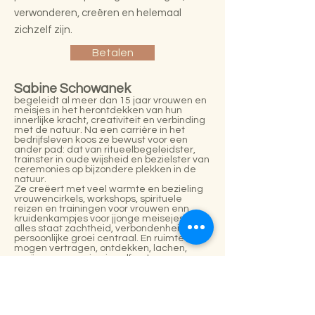
verwonderen, creëren en helemaal
zichzelf zijn.
Betalen
Sabine Schowanek
begeleidt al meer dan 15 jaar vrouwen en
meisjes in het herontdekken van hun
innerlijke kracht, creativiteit en verbinding
met de natuur. Na een carrière in het
bedrijfsleven koos ze bewust voor een
ander pad: dat van ritueelbegeleidster,
trainster in oude wijsheid en bezielster van
ceremonies op bijzondere plekken in de
natuur.
Ze creëert met veel warmte en bezieling
vrouwencirkels, workshops, spirituele
reizen en trainingen voor vrouwen enn
kruidenkampjes voor jjonge meisejes. In
alles staat zachtheid, verbondenheid en
persoonlijke groei centraal. En ruimte te
mogen vertragen, ontdekken, lachen,
creëren en groeien in zelfvertrouwen.
Hoewel Sabine ook met liefde zorg draagt
voor vakantiewoningen en feestlocatie ’t
Verstand van Leven in de Vlaamse
Ardennen, ligt haar hart vooral bij het