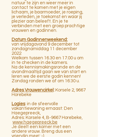
natuur te zijn en weer meer in
contact te komen met je eigen
lichaam, je baarmoeder, je roeping,
je verleden, je toekomst en waar jij
plezier aan beleeft. En je te
verbinden met een groep prachtige
vrouwen en godinnen.
Datum Godinnenweekend:
van vrijdagavond 9 december tot
zondagnamiddag 11 december
2022
Welkom tussen 16.30 en 17.00 u om
in te checken in de kamers.
Na de kennismakingsronde en de
avondmaaltijd gaan we van start en
leren we de eerste godin kennen!
Zondag ronden we af om 16:30 u.
Adres Vrouwencirkel
:
Korsele 2, 9667
Horebeke
Logies
: in de sfeervolle
vakantiewoning ernaast: Den
Haegepreeck,
Adres: Korsele 4, B-9667 Horebeke,
www.haegepreeck.be
Je deelt een kamer met een
andere vrouw. Breng dus een
vriendin mee! :-)