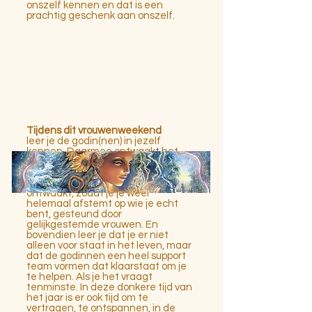
onszelf kennen en dat is een
prachtig geschenk aan onszelf.
Tijdens dit vrouwenweekend
leer je de godin(nen) in jezelf
kennen. Daarmee ontwaakt het
besef dat je al veel meer kwaliteiten
en talenten hebt ontwikkeld dat je
dacht. Je diepere weten en intuïtie
ontwaakt, zodat je je weer
helemaal afstemt op wie je echt
bent, gesteund door
gelijkgestemde vrouwen. En
bovendien leer je dat je er niet
alleen voor staat in het leven, maar
dat de godinnen
een heel support
team vormen dat klaarstaat om je
te helpen. Als je het vraagt
tenminste
. In deze donkere tijd van
het jaar is er ook tijd om te
vertragen, te ontspannen, in de