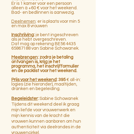
Er is 1 kamer voor een persoon
alleen à +60 € voor het weekend.
Bad- en bedlinnen is aanwezig.
Deelnemen
: er is plaats voor min 5
en max 8 vrouwen
Inschrijving
:
je bent ingeschreven
als je hebt overgeschreven.
Dat mag op rekening BE56 4435
65867188 van Sabine Schowanek.
Meebrengen
: zodra je betaling
ontvangen is, krijg je het
programma, het inschrijfformulier
en de packlist voor het weekend.
Prijs voor het weekend
: 395
€ all-in:
logies (zie hieronder), maaltijden,
dranken en begeleiding.
Begeleidster
:
Sabine Schowanek
Tijdens dit weekend deel ik graag
mijn liefde voor vrouwenwerk en
mijn kennis van de kracht die
vrouwen kunnen aanboren om hun
authenticiteit via deelrondes in de
vrouwencirkel.