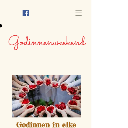
Godinnenweekend
'Go
dinnen in elke