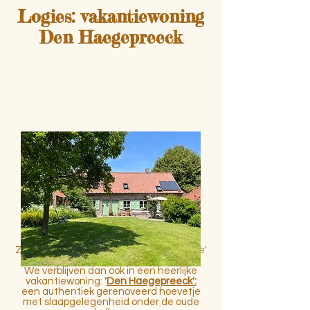
Logies: vakantiewoning
Den Haegepreeck
Zo'n godinnenweekend is echt 'me-time'
en bedoeld om van te genieten.
We verblijven dan ook in een heerlijke
vakantiewoning:
'
Den Haegepreeck':
een authentiek gerenoveerd hoevetje
met slaapgelegenheid onder de oude